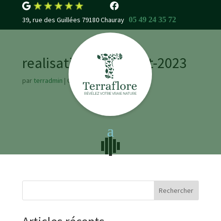
39, rue des Guillées 79180 Chauray
05 49 24 35 72
realisation-photo-oct-2023
par
terradmin
|
Oct 19, 2023
Rechercher