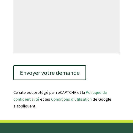
V
e
u
i
l
Ce site est protégé par reCAPTCHA et la
Politique de
l
confidentialité
et les
Conditions d’utilisation
de Google
e
s’appliquent.
z
l
a
i