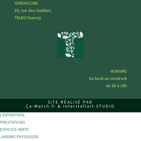
s
TERRAFLORE
s
39, rue des Guillées
e
79180 Chauray
r
c
e
c
h
a
m
HORAIRE
p
Du lundi au vendredi
v
de 8h à 18h
i
d
SITE RÉALISÉ PAR
e
Ça-Match.fr & Interstellart STUDIO
.
L’ENTREPRISE
PRESTATIONS
ESPACES VERTS
JARDINS PAYSAGERS