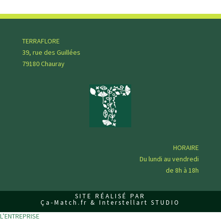
l
a
i
s
TERRAFLORE
s
39, rue des Guillées
e
79180 Chauray
r
c
e
c
h
a
m
HORAIRE
p
Du lundi au vendredi
v
de 8h à 18h
i
d
SITE RÉALISÉ PAR
e
Ça-Match.fr & Interstellart STUDIO
.
L’ENTREPRISE