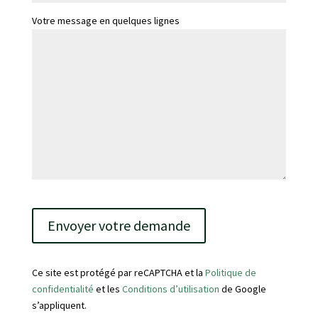
Votre message en quelques lignes
V
e
u
i
l
Ce site est protégé par reCAPTCHA et la
Politique de
l
confidentialité
et les
Conditions d’utilisation
de Google
e
s’appliquent.
z