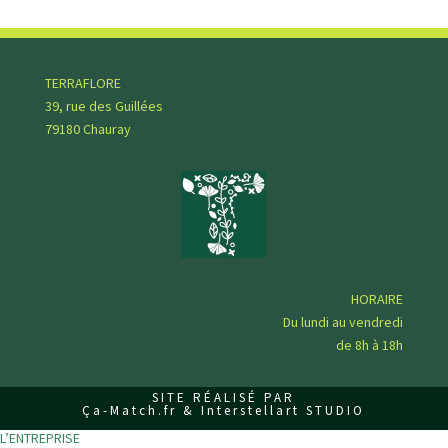
l
a
i
s
TERRAFLORE
s
39, rue des Guillées
e
79180 Chauray
r
c
e
c
h
a
m
HORAIRE
p
Du lundi au vendredi
v
de 8h à 18h
i
d
SITE RÉALISÉ PAR
e
Ça-Match.fr & Interstellart STUDIO
.
L’ENTREPRISE