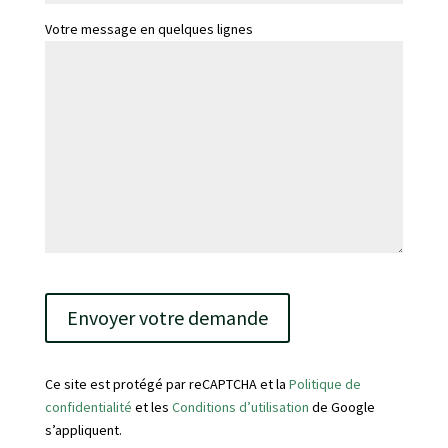
Votre message en quelques lignes
V
e
u
i
l
Ce site est protégé par reCAPTCHA et la
Politique de
l
confidentialité
et les
Conditions d’utilisation
de Google
e
s’appliquent.
z