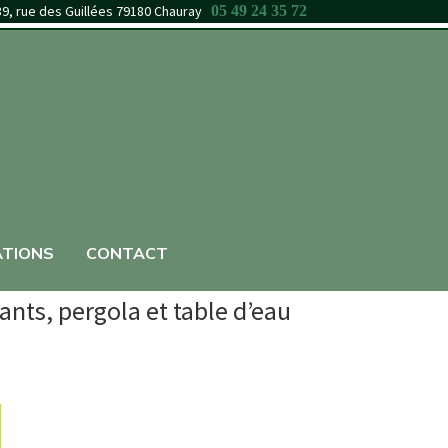
39, rue des Guillées 79180 Chauray
05 49 24 35 72
ATIONS
CONTACT
ants, pergola et table d’eau