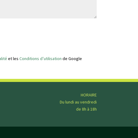
lité
et les
Conditions d’utilisation
de Google
HORAIRE
Du lundi au vendredi
de 8h à 18h
L’ENTREPRISE