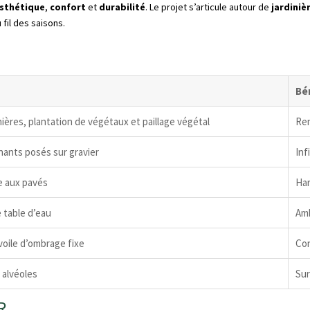
sthétique
,
confort
et
durabilité
. Le projet s’articule autour de
jardiniè
 fil des saisons.
Bén
nières, plantation de végétaux et paillage végétal
Ren
nants posés sur gravier
Inf
e aux pavés
Har
e table d’eau
Amb
voile d’ombrage fixe
Con
 alvéoles
Sur
R