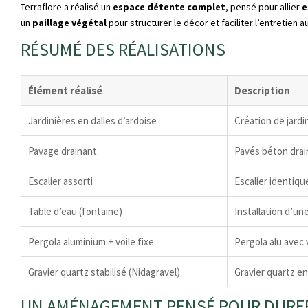
Terraflore a réalisé un
espace détente complet
, pensé pour allier
e
un
paillage végétal
pour structurer le décor et faciliter l’entretien au
RÉSUMÉ DES RÉALISATIONS
Élément réalisé
Description
Jardinières en dalles d’ardoise
Création de jardi
Pavage drainant
Pavés béton drai
Escalier assorti
Escalier identiqu
Table d’eau (fontaine)
Installation d’un
Pergola aluminium + voile fixe
Pergola alu avec 
Gravier quartz stabilisé (Nidagravel)
Gravier quartz en
UN AMÉNAGEMENT PENSÉ POUR DURE