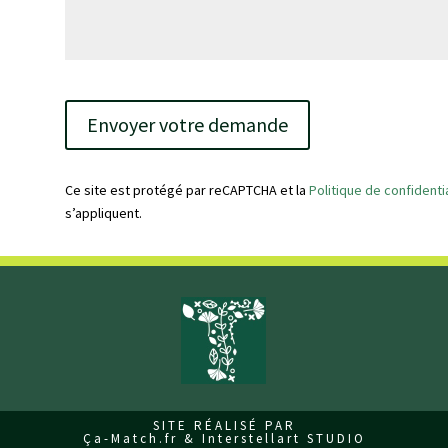
V
e
u
i
l
Ce site est protégé par reCAPTCHA et la
Politique de confidentia
l
s’appliquent.
e
z
l
a
i
s
s
e
r
c
SITE RÉALISÉ PAR
Ça-Match.fr & Interstellart STUDIO
e