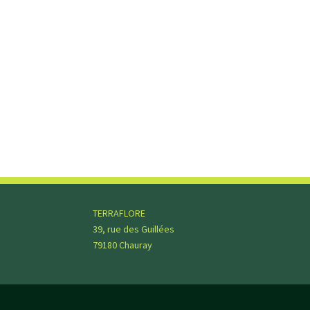
TERRAFLORE
39, rue des Guillées
79180 Chauray