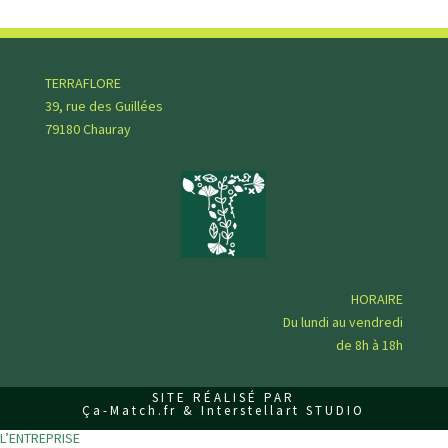
l
a
i
s
TERRAFLORE
s
39, rue des Guillées
e
79180 Chauray
r
c
e
c
h
a
m
HORAIRE
p
Du lundi au vendredi
v
de 8h à 18h
i
d
SITE RÉALISÉ PAR
e
Ça-Match.fr & Interstellart STUDIO
.
L’ENTREPRISE