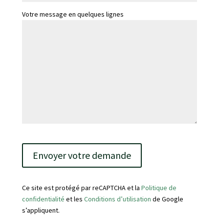
Votre message en quelques lignes
V
e
u
i
l
Ce site est protégé par reCAPTCHA et la
Politique de
l
confidentialité
et les
Conditions d’utilisation
de Google
e
s’appliquent.
z