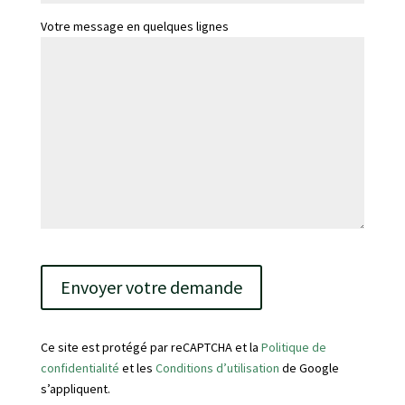
Votre message en quelques lignes
V
e
u
i
l
Ce site est protégé par reCAPTCHA et la
Politique de
l
confidentialité
et les
Conditions d’utilisation
de Google
e
s’appliquent.
z