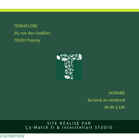
l
a
i
s
TERRAFLORE
s
39, rue des Guillées
e
79180 Chauray
r
c
e
c
h
a
m
HORAIRE
p
Du lundi au vendredi
v
de 8h à 18h
i
d
SITE RÉALISÉ PAR
e
Ça-Match.fr & Interstellart STUDIO
.
L’ENTREPRISE